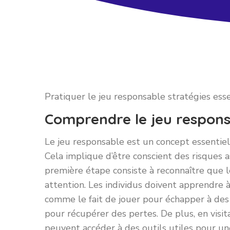
Pratiquer le jeu responsable stratégies esse
Comprendre le jeu respon
Le jeu responsable est un concept essentiel
Cela implique d’être conscient des risques a
première étape consiste à reconnaître que l
attention. Les individus doivent apprendre 
comme le fait de jouer pour échapper à des
pour récupérer des pertes. De plus, en visi
peuvent accéder à des outils utiles pour un