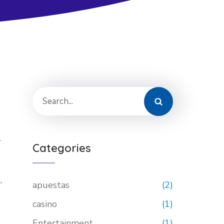
.
Categories
,
apuestas
(2)
casino
(1)
Entertainment
(1)