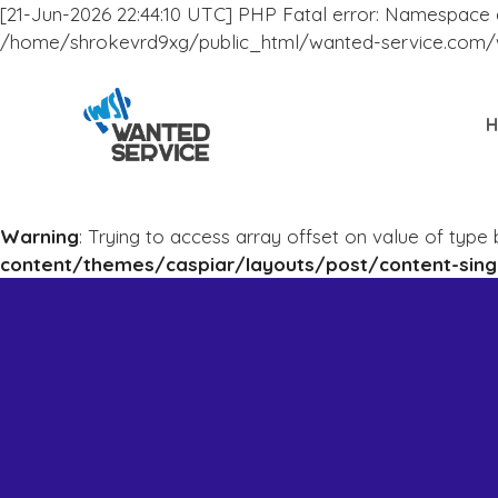
[21-Jun-2026 22:44:10 UTC] PHP Fatal error: Namespace dec
/home/shrokevrd9xg/public_html/wanted-service.com/wp
Warning
: Trying to access array offset on value of type
content/themes/caspiar/layouts/post/content-sing