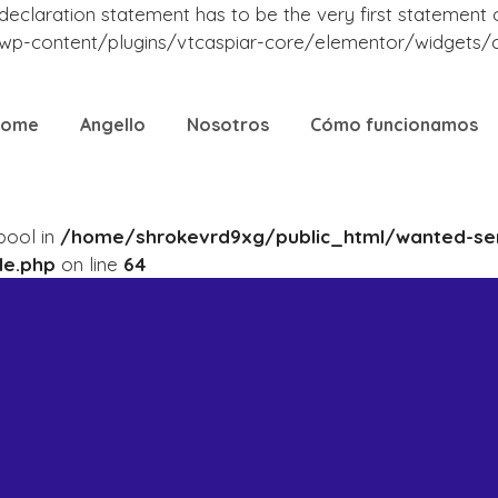
laration statement has to be the very first statement or a
-content/plugins/vtcaspiar-core/elementor/widgets/cas
Home
Angello
Nosotros
Cómo funcionamos
 bool in
/home/shrokevrd9xg/public_html/wanted-se
le.php
on line
64