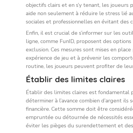
objectifs clairs et en s’y tenant, les joueur
aide non seulement à réduire le stress lié 
sociales et professionnelles en évitant de
Enfin, il est crucial de s’informer sur les o
ligne, comme FunID, proposent des options 
exclusion. Ces mesures sont mises en place p
expérience de jeu et à prévenir les comport
routine, les joueurs peuvent profiter de leu
Établir des limites claires
Établir des limites claires est fondamental
déterminer à l’avance combien d’argent ils s
financière. Cette somme doit être considéré
empruntée ou détournée de nécessités essen
éviter les pièges du surendettement et des