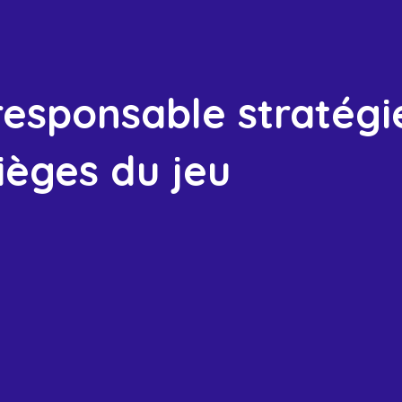
 responsable stratégi
pièges du jeu